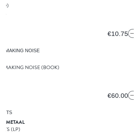
(CD)
ORDS
€10.75
F MAKING NOISE
(BOOK)
13
€60.00
DE METAAL
METS
(LP)