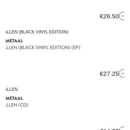
€26.50
DE METAAL
ALLEN (BLACK VINYL EDITION)
(EP)
ORDS
PB
€27.25
DE METAAL
VALLEN
(CD)
ORDS