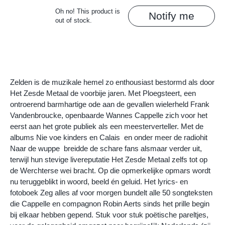
Oh no! This product is
Notify me
out of stock.
Zelden is de muzikale hemel zo enthousiast bestormd als door
Het Zesde Metaal de voorbije jaren. Met Ploegsteert, een
ontroerend barmhartige ode aan de gevallen wielerheld Frank
Vandenbroucke, openbaarde Wannes Cappelle zich voor het
eerst aan het grote publiek als een meesterverteller. Met de
albums Nie voe kinders en Calais  en onder meer de radiohit
Naar de wuppe  breidde de schare fans alsmaar verder uit,
terwijl hun stevige livereputatie Het Zesde Metaal zelfs tot op
de Werchterse wei bracht. Op die opmerkelijke opmars wordt
nu teruggeblikt in woord, beeld én geluid. Het lyrics- en
fotoboek Zeg alles af voor morgen bundelt alle 50 songteksten
die Cappelle en compagnon Robin Aerts sinds het prille begin
bij elkaar hebben gepend. Stuk voor stuk poëtische pareltjes,