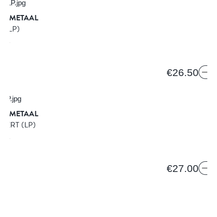
DE METAAL
LS
(LP)
ORDS
€26.50
DE METAAL
TEERT
(LP)
ORDS
€27.00