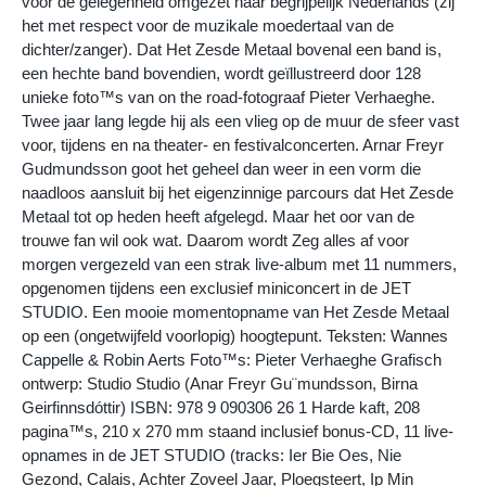
voor de gelegenheid omgezet naar begrijpelijk Nederlands (zij
het met respect voor de muzikale moedertaal van de
dichter/zanger). Dat Het Zesde Metaal bovenal een band is,
een hechte band bovendien, wordt geïllustreerd door 128
unieke foto™s van on the road-fotograaf Pieter Verhaeghe.
Twee jaar lang legde hij als een vlieg op de muur de sfeer vast
voor, tijdens en na theater- en festivalconcerten. Arnar Freyr
Gudmundsson goot het geheel dan weer in een vorm die
naadloos aansluit bij het eigenzinnige parcours dat Het Zesde
Metaal tot op heden heeft afgelegd. Maar het oor van de
trouwe fan wil ook wat. Daarom wordt Zeg alles af voor
morgen vergezeld van een strak live-album met 11 nummers,
opgenomen tijdens een exclusief miniconcert in de JET
STUDIO. Een mooie momentopname van Het Zesde Metaal
op een (ongetwijfeld voorlopig) hoogtepunt. Teksten: Wannes
Cappelle & Robin Aerts Foto™s: Pieter Verhaeghe Grafisch
ontwerp: Studio Studio (Anar Freyr Gu¨mundsson, Birna
Geirfinnsdóttir) ISBN: 978 9 090306 26 1 Harde kaft, 208
pagina™s, 210 x 270 mm staand inclusief bonus-CD, 11 live-
opnames in de JET STUDIO (tracks: Ier Bie Oes, Nie
Gezond, Calais, Achter Zoveel Jaar, Ploegsteert, Ip Min