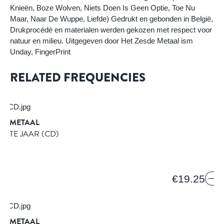
Knieën, Boze Wolven, Niets Doen Is Geen Optie, Toe Nu
Maar, Naar De Wuppe, Liefde) Gedrukt en gebonden in België,
Drukprocédé en materialen werden gekozen met respect voor
natuur en milieu. Uitgegeven door Het Zesde Metaal ism
Unday, FingerPrint
RELATED FREQUENCIES
DE METAAL
GSTE JAAR
(CD)
ORDS
€19.25
DE METAAL