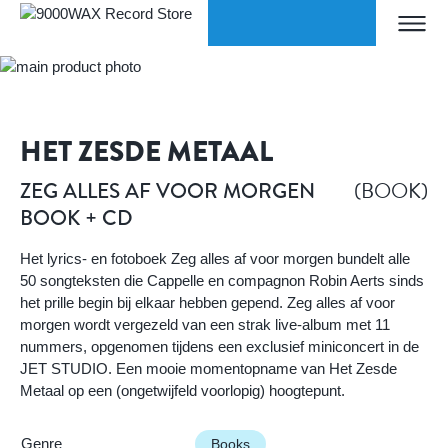
Skip to Content
WORLDWIDE SHIPPING
Home
ZEG ALLES AF VOOR MORGEN BOOK + CD
9000WAX Record Store
HET ZESDE METAAL
(BOOK)
ZEG ALLES AF VOOR MORGEN
BOOK + CD
Het lyrics- en fotoboek Zeg alles af voor morgen bundelt alle
50 songteksten die Cappelle en compagnon Robin Aerts sinds
het prille begin bij elkaar hebben gepend. Zeg alles af voor
morgen wordt vergezeld van een strak live-album met 11
nummers, opgenomen tijdens een exclusief miniconcert in de
JET STUDIO. Een mooie momentopname van Het Zesde
Metaal op een (ongetwijfeld voorlopig) hoogtepunt.
Genre
Books