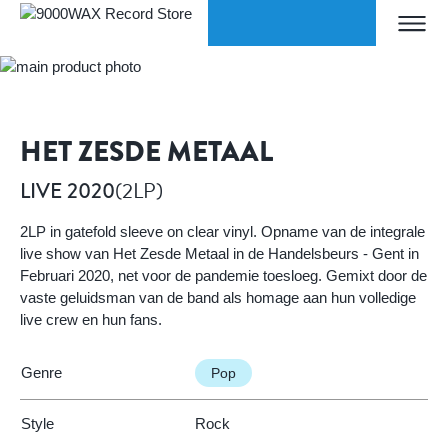
Skip to Content
WORLDWIDE SHIPPING
Home
LIVE 2020
9000WAX Record Store
HET ZESDE METAAL
(2LP)
LIVE 2020
2LP in gatefold sleeve on clear vinyl. Opname van de integrale
live show van Het Zesde Metaal in de Handelsbeurs - Gent in
Februari 2020, net voor de pandemie toesloeg. Gemixt door de
vaste geluidsman van de band als homage aan hun volledige
live crew en hun fans.
Genre
Pop
Style
Rock