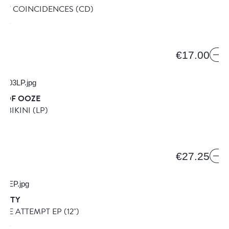
 OF COINCIDENCES
(CD)
ORDS
€17.00
S OF OOZE
. BIKINI
(LP)
O
LP
€27.25
EATTY
THE ATTEMPT EP
(12")
ORDS