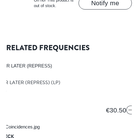
Oh no! This product is
Notify me
out of stock.
RELATED FREQUENCIES
 FOR LATER (REPRESS)
(LP)
ORDS
RE
€30.50
STECK