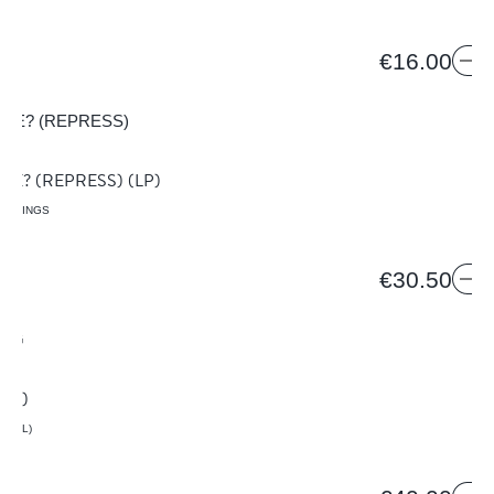
€16.00
KE? (REPRESS)
(LP)
ORDINGS
24R
€30.50
(LP)
AZIL)