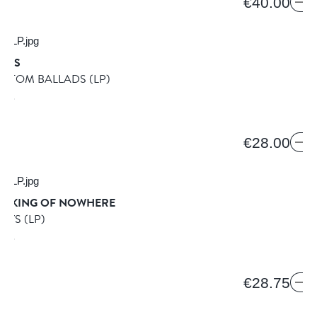
€40.00
GERS
OTTOM BALLADS
(LP)
ORDS
€28.00
NY KING OF NOWHERE
DAYS
(LP)
ORDS
€28.75